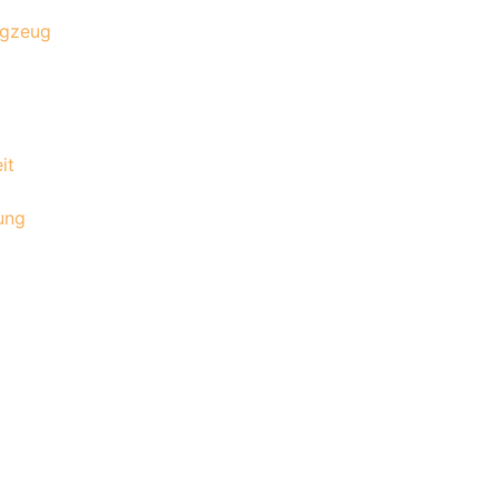
ugzeug
it
ung