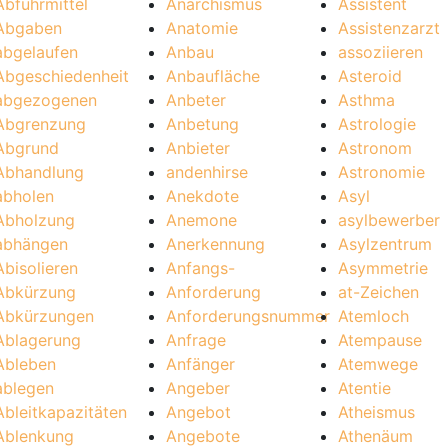
Abführmittel
Anarchismus
Assistent
Abgaben
Anatomie
Assistenzarzt
abgelaufen
Anbau
assoziieren
Abgeschiedenheit
Anbaufläche
Asteroid
abgezogenen
Anbeter
Asthma
Abgrenzung
Anbetung
Astrologie
Abgrund
Anbieter
Astronom
Abhandlung
andenhirse
Astronomie
abholen
Anekdote
Asyl
Abholzung
Anemone
asylbewerber
abhängen
Anerkennung
Asylzentrum
Abisolieren
Anfangs-
Asymmetrie
Abkürzung
Anforderung
at-Zeichen
Abkürzungen
Anforderungsnummer
Atemloch
Ablagerung
Anfrage
Atempause
Ableben
Anfänger
Atemwege
ablegen
Angeber
Atentie
Ableitkapazitäten
Angebot
Atheismus
Ablenkung
Angebote
Athenäum