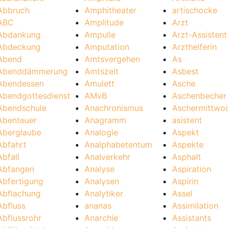
Abbruch
Amphitheater
artischocke
ABC
Amplitude
Arzt
Abdankung
Ampulle
Arzt-Assistent
Abdeckung
Amputation
Arzthelferin
Abend
Amtsvergehen
As
Abenddämmerung
Amtszeit
Asbest
Abendessen
Amulett
Asche
Abendgottesdienst
AMvB
Aschenbecher
Abendschule
Anachronismus
Aschermittwo
Abenteuer
Anagramm
asistent
Aberglaube
Analogie
Aspekt
Abfahrt
Analphabetentum
Aspekte
Abfall
Analverkehr
Asphalt
Abfangen
Analyse
Aspiration
Abfertigung
Analysen
Aspirin
Abflachung
Analytiker
Assel
Abfluss
ananas
Assimilation
Abflussrohr
Anarchie
Assistants