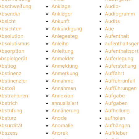
Abschweifung
Anklage
Audio-
Absender
Ankläger
Audiogramm
Absicht
Ankunft
Audits
Absichten
Ankündigung
Aue
Absolution
Anlegesteg
Aufenthalt
Absolutismus
Anleihe
aufenthaltsge
Absorption
Anleitung
Aufenthaltsort
abspielgerät
Anmelder
Auferlegung
Abstieg
Anmeldung
Auferstehung
Abstinenz
Anmerkung
Auffahrt
Abstinenzler
Annahme
Auffahrunfall
Abstoß
Annahmen
Aufführungen
Abstrahieren
Annexion
Aufgabe
Abstrich
annualisiert
Aufgaben
Abstufung
Annäherung
Aufhellung
Absturz
Anode
aufholen
Absurdität
Anomalie
Aufhängen
Abszess
Anorak
Aufkleber