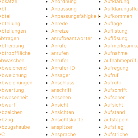
Absätze
Anordnung
Aufklärung
Abt
Anpassung
Aufklärungsfl
Abtei
Anpassungsfähigkeit
Aufkommen
Abteilung
Anrede
Auflage
Abteilungen
Anreize
Auflistung
abtragen
anrufbeantworter
Auflösung
Abtreibung
Anrufe
Aufmerksamke
Abtropffläche
anrufen
Aufnahme
abwaschen
Anrufer
aufnahmeprüf
Abweichend
Anrufer-ID
Aufregung
Abweichung
Ansager
Aufruf
Abweichungen
Anschluss
Aufruhr
Abwertung
anschrift
Aufschrift
Abwesenheit
Ansehen
Aufseher
Abwurf
Ansicht
Aufsicht
Abzeichen
Ansichten
Aufstand
Abzug
Ansichtskarte
aufstapeln
Abzugshaube
anspitzer
Aufstieg
AC
Ansprache
Aufstriche