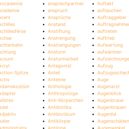
Accademia
ansprechpartner
Auftakt
acedemie
anspruch
auftauchen
acent
Ansprüche
Auftraggeber
Achilles
Anstand
Auftragnehme
Achillesferse
Anstiftung
auftreten
Achse
Anstrengung
Auftrieb
achterbahn
Anstrengungen
Aufwertung
achtung
Ansturm
aufwärmen
acount
Ansturmarbeit
Aufzeichnung
Acryl
Antagonist
Aufzug
Action-Spitze
Anteil
Aufzugsschac
Actis
Antenne
Auge
Adamskostüm
Anthologie
Augenarzt
Adapter
Anthropologe
Augenblick
addres
Anti-Körperchen
Augenbraue
Adel
Antibiotika
Augenbrauen
Adjektiv
Antibiotikum
Augenlid
Adler
Antikörper
Augenschäde
Administrativ
Antilope
Augenwinkel