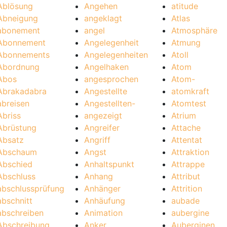
Ablösung
Angehen
atitude
Abneigung
angeklagt
Atlas
abonement
angel
Atmosphäre
Abonnement
Angelegenheit
Atmung
Abonnements
Angelegenheiten
Atoll
Abordnung
Angelhaken
Atom
Abos
angesprochen
Atom-
Abrakadabra
Angestellte
atomkraft
abreisen
Angestellten-
Atomtest
Abriss
angezeigt
Atrium
Abrüstung
Angreifer
Attache
Absatz
Angriff
Attentat
Abschaum
Angst
Attraktion
Abschied
Anhaltspunkt
Attrappe
Abschluss
Anhang
Attribut
abschlussprüfung
Anhänger
Attrition
abschnitt
Anhäufung
aubade
abschreiben
Animation
aubergine
Abschreibung
Anker
Auberginen