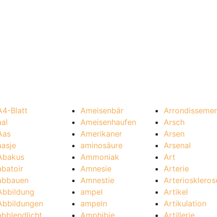
A4-Blatt
Ameisenbär
Arrondisseme
aal
Ameisenhaufen
Arsch
Aas
Amerikaner
Arsen
aasje
aminosäure
Arsenal
Abakus
Ammoniak
Art
abatoir
Amnesie
Arterie
abbauen
Amnestie
Arterioskleros
Abbildung
ampel
Artikel
Abbildungen
ampeln
Artikulation
abblendlicht
Amphibie
Artillerie