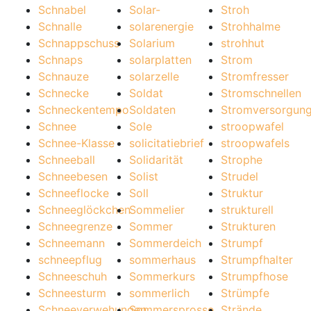
Schnabel
Solar-
Stroh
Schnalle
solarenergie
Strohhalme
Schnappschuss
Solarium
strohhut
Schnaps
solarplatten
Strom
Schnauze
solarzelle
Stromfresser
Schnecke
Soldat
Stromschnellen
Schneckentempo
Soldaten
Stromversorgun
Schnee
Sole
stroopwafel
Schnee-Klasse
solicitatiebrief
stroopwafels
Schneeball
Solidarität
Strophe
Schneebesen
Solist
Strudel
Schneeflocke
Soll
Struktur
Schneeglöckchen
Sommelier
strukturell
Schneegrenze
Sommer
Strukturen
Schneemann
Sommerdeich
Strumpf
schneepflug
sommerhaus
Strumpfhalter
Schneeschuh
Sommerkurs
Strumpfhose
Schneesturm
sommerlich
Strümpfe
Schneeverwehungen
Sommersprosse
Strände