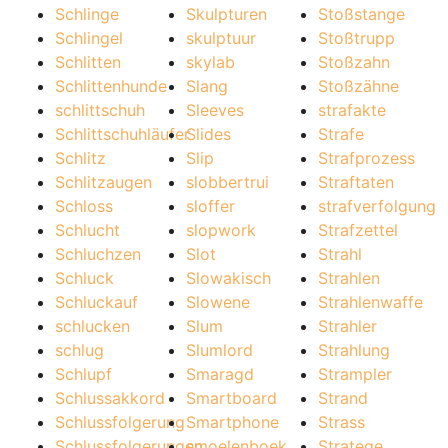
Schlinge
Skulpturen
Stoßstange
Schlingel
skulptuur
Stoßtrupp
Schlitten
skylab
Stoßzahn
Schlittenhunde
Slang
Stoßzähne
schlittschuh
Sleeves
strafakte
Schlittschuhläufer
Slides
Strafe
Schlitz
Slip
Strafprozess
Schlitzaugen
slobbertrui
Straftaten
Schloss
sloffer
strafverfolgung
Schlucht
slopwork
Strafzettel
Schluchzen
Slot
Strahl
Schluck
Slowakisch
Strahlen
Schluckauf
Slowene
Strahlenwaffe
schlucken
Slum
Strahler
schlug
Slumlord
Strahlung
Schlupf
Smaragd
Strampler
Schlussakkord
Smartboard
Strand
Schlussfolgerung
Smartphone
Strass
Schlussfolgerungen
smoelenboek
Stratege