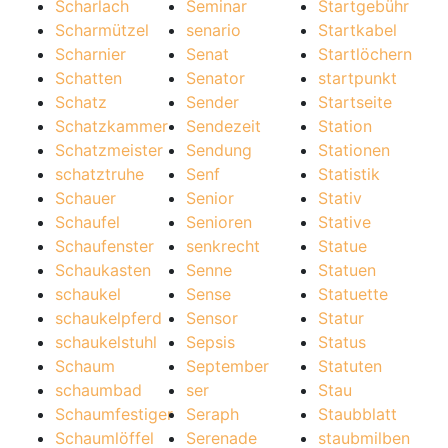
Scharlach
Seminar
Startgebühr
Scharmützel
senario
Startkabel
Scharnier
Senat
Startlöchern
Schatten
Senator
startpunkt
Schatz
Sender
Startseite
Schatzkammer
Sendezeit
Station
Schatzmeister
Sendung
Stationen
schatztruhe
Senf
Statistik
Schauer
Senior
Stativ
Schaufel
Senioren
Stative
Schaufenster
senkrecht
Statue
Schaukasten
Senne
Statuen
schaukel
Sense
Statuette
schaukelpferd
Sensor
Statur
schaukelstuhl
Sepsis
Status
Schaum
September
Statuten
schaumbad
ser
Stau
Schaumfestiger
Seraph
Staubblatt
Schaumlöffel
Serenade
staubmilben