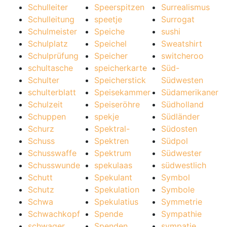
Schulleiter
Speerspitzen
Surrealismus
Schulleitung
speetje
Surrogat
Schulmeister
Speiche
sushi
Schulplatz
Speichel
Sweatshirt
Schulprüfung
Speicher
switcheroo
schultasche
speicherkarte
Süd-
Schulter
Speicherstick
Südwesten
schulterblatt
Speisekammer
Südamerikaner
Schulzeit
Speiseröhre
Südholland
Schuppen
spekje
Südländer
Schurz
Spektral-
Südosten
Schuss
Spektren
Südpol
Schusswaffe
Spektrum
Südwester
Schusswunde
spekulaas
südwestlich
Schutt
Spekulant
Symbol
Schutz
Spekulation
Symbole
Schwa
Spekulatius
Symmetrie
Schwachkopf
Spende
Sympathie
schwager
Spenden
sympatie