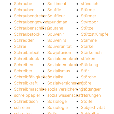
Schraube
Sortiment
stündlich
Schrauben
Souffle
Stürme
Schraubendreher
Souffleur
Stürmer
Schraubengewinde
soundman
Styropor
Schraubenschlüssel
Soutane
Stütze
Schraubstock
Souvenir
Stützstrümpfe
Schredder
Souvenirs
Stämme
Schrei
Souveränität
Stärke
Schreibarbeit
Sowjetunion
Stärkemehl
Schreibblock
Sozialdemokrat
stärken
Schreiben
Sozialdemokratie
Stärkung
Schreiber
Sozialismus
Stör
Schreibfähigkeiten
Sozialist
Störche
Schreibkraft
Sozialversicherung
Störe
Schreibmaschine
sozialversicherungsnummer
Störung
schreibpapier
sozialwissenschaften
Störungen
Schreibtisch
Soziologe
Stößel
schreien
Soziologie
Subjektivität
schreiten
Soße
Subkultur