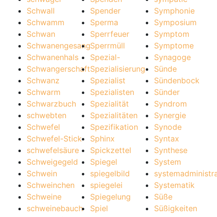
Schwall
Spender
Symphonie
Schwamm
Sperma
Symposium
Schwan
Sperrfeuer
Symptom
Schwanengesang
Sperrmüll
Symptome
Schwanenhals
Spezial-
Synagoge
Schwangerschaft
Spezialisierung
Sünde
Schwanz
Spezialist
Sündenbock
Schwarm
Spezialisten
Sünder
Schwarzbuch
Spezialität
Syndrom
schwebten
Spezialitäten
Synergie
Schwefel
Spezifikation
Synode
Schwefel-Stick
Sphinx
Syntax
schwefelsäure
Spickzettel
Synthese
Schweigegeld
Spiegel
System
Schwein
spiegelbild
systemadministr
Schweinchen
spiegelei
Systematik
Schweine
Spiegelung
Süße
schweinebauch
Spiel
Süßigkeiten