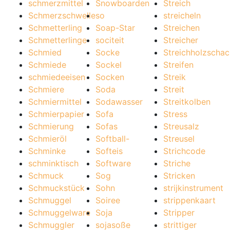
schmerzmittel
Snowboarden
Streich
Schmerzschwelle
so
streicheln
Schmetterling
Soap-Star
Streichen
Schmetterlinge
sociteit
Streicher
Schmied
Socke
Streichholzschac
Schmiede
Sockel
Streifen
schmiedeeisen
Socken
Streik
Schmiere
Soda
Streit
Schmiermittel
Sodawasser
Streitkolben
Schmierpapier
Sofa
Stress
Schmierung
Sofas
Streusalz
Schmieröl
Softball-
Streusel
Schminke
Softeis
Strichcode
schminktisch
Software
Striche
Schmuck
Sog
Stricken
Schmuckstück
Sohn
strijkinstrument
Schmuggel
Soiree
strippenkaart
Schmuggelware
Soja
Stripper
Schmuggler
sojasoße
strittiger