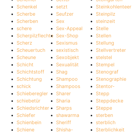
Schenkel
setzt
Steinkohlenteer
Scherbe
Seufzer
Steinpilz
Scherben
Sex
steinzeit
schere
Sex-Appeal
Stelle
Scherpilzflechte
Sex-Shop
Stellen
Scherz
Sexismus
Stellung
Scheuertuch
sexistisch
Stellvertreter
Scheune
Sexobjekt
stelstel
Schicht
Sexualität
Stempel
Schichtstoff
Shag
Stenograf
Schichtung
Shampoo
Stenographie
schick
Shampoos
Stentor-
Schieberegler
Sharer
Stepp
schiebetür
Sharia
Steppdecke
Schiedsrichter
Sharps
Steppe
Schiefer
shawarma
sterben
Schienbein
Sheriff
sterblich
Schiene
Shisha-
Sterblichkeit