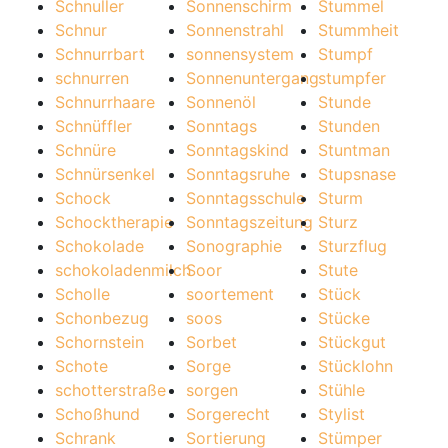
Schnuller
Sonnenschirm
Stummel
Schnur
Sonnenstrahl
Stummheit
Schnurrbart
sonnensystem
Stumpf
schnurren
Sonnenuntergang
stumpfer
Schnurrhaare
Sonnenöl
Stunde
Schnüffler
Sonntags
Stunden
Schnüre
Sonntagskind
Stuntman
Schnürsenkel
Sonntagsruhe
Stupsnase
Schock
Sonntagsschule
Sturm
Schocktherapie
Sonntagszeitung
Sturz
Schokolade
Sonographie
Sturzflug
schokoladenmilch
Soor
Stute
Scholle
soortement
Stück
Schonbezug
soos
Stücke
Schornstein
Sorbet
Stückgut
Schote
Sorge
Stücklohn
schotterstraße
sorgen
Stühle
Schoßhund
Sorgerecht
Stylist
Schrank
Sortierung
Stümper