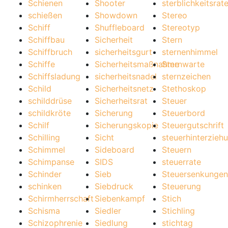
Schienen
Shooter
sterblichkeitsrat
schießen
Showdown
Stereo
Schiff
Shuffleboard
Stereotyp
Schiffbau
Sicherheit
Stern
Schiffbruch
sicherheitsgurt
sternenhimmel
Schiffe
Sicherheitsmaßnahme
Sternwarte
Schiffsladung
sicherheitsnadel
sternzeichen
Schild
Sicherheitsnetz
Stethoskop
schilddrüse
Sicherheitsrat
Steuer
schildkröte
Sicherung
Steuerbord
Schilf
Sicherungskopie
Steuergutschrift
Schilling
Sicht
steuerhinterzieh
Schimmel
Sideboard
Steuern
Schimpanse
SIDS
steuerrate
Schinder
Sieb
Steuersenkungen
schinken
Siebdruck
Steuerung
Schirmherrschaft
Siebenkampf
Stich
Schisma
Siedler
Stichling
Schizophrenie
Siedlung
stichtag