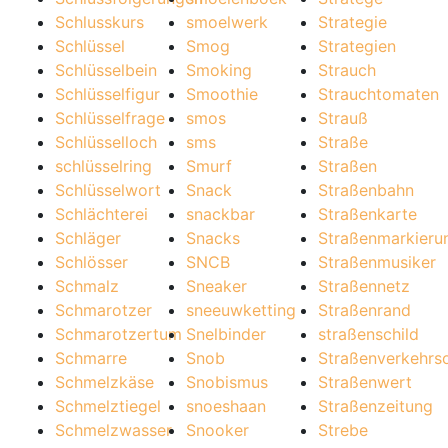
Schlusskurs
smoelwerk
Strategie
Schlüssel
Smog
Strategien
Schlüsselbein
Smoking
Strauch
Schlüsselfigur
Smoothie
Strauchtomaten
Schlüsselfrage
smos
Strauß
Schlüsselloch
sms
Straße
schlüsselring
Smurf
Straßen
Schlüsselwort
Snack
Straßenbahn
Schlächterei
snackbar
Straßenkarte
Schläger
Snacks
Straßenmarkieru
Schlösser
SNCB
Straßenmusiker
Schmalz
Sneaker
Straßennetz
Schmarotzer
sneeuwketting
Straßenrand
Schmarotzertum
Snelbinder
straßenschild
Schmarre
Snob
Straßenverkehrs
Schmelzkäse
Snobismus
Straßenwert
Schmelztiegel
snoeshaan
Straßenzeitung
Schmelzwasser
Snooker
Strebe