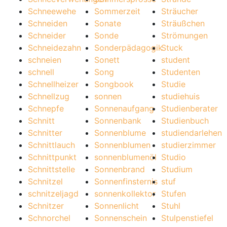
Schneewehe
Sommerzeit
Sträucher
Schneiden
Sonate
Sträußchen
Schneider
Sonde
Strömungen
Schneidezahn
Sonderpädagogik
Stuck
schneien
Sonett
student
schnell
Song
Studenten
Schnellheizer
Songbook
Studie
Schnellzug
sonnen
studiehuis
Schnepfe
Sonnenaufgang
Studienberater
Schnitt
Sonnenbank
Studienbuch
Schnitter
Sonnenblume
studiendarlehen
Schnittlauch
Sonnenblumen
studierzimmer
Schnittpunkt
sonnenblumenöl
Studio
Schnittstelle
Sonnenbrand
Studium
Schnitzel
Sonnenfinsternis
stuf
schnitzeljagd
sonnenkollektor
Stufen
Schnitzer
Sonnenlicht
Stuhl
Schnorchel
Sonnenschein
Stulpenstiefel