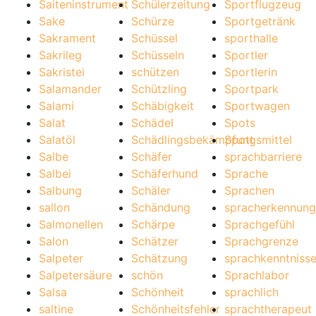
Saiteninstrument
Schülerzeitung
Sportflugzeug
Sake
Schürze
Sportgetränk
Sakrament
Schüssel
sporthalle
Sakrileg
Schüsseln
Sportler
Sakristei
schützen
Sportlerin
Salamander
Schützling
Sportpark
Salami
Schäbigkeit
Sportwagen
Salat
Schädel
Spots
Salatöl
Schädlingsbekämpfungsmittel
Spott
Salbe
Schäfer
sprachbarriere
Salbei
Schäferhund
Sprache
Salbung
Schäler
Sprachen
sallon
Schändung
spracherkennung
Salmonellen
Schärpe
Sprachgefühl
Salon
Schätzer
Sprachgrenze
Salpeter
Schätzung
sprachkenntniss
Salpetersäure
schön
Sprachlabor
Salsa
Schönheit
sprachlich
saltine
Schönheitsfehler
sprachtherapeut