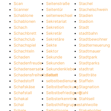
Scan
Seitenstraße
Stachel
Scanner
Seitentür
Stachelschwein
Schablone
seitenwechsel
Stadien
Schablonen
Sekretariat
Stadion
Schach
Sekretion
Stadt
Schachbrett
Sekretär
stadtbahn
Schachclub
Sekretäre
Stadtbewohner
Schachspiel
Sekte
Stadterneuerung
Schachteln
Sektor
Stadtmauer
Schaden
Sekunde
Stadtpark
Schadenfreude
Sekunden
Stadtparks
Schadensersatz
Sekundenkleber
stadtrat
Schadensfreiheitsrabatt
Selbst
Stadträte
Schadstoff
selbstbedienung
Staffeln
Schafskäse
Selbstbefleckung
Stagnation
Schafstall
Selbstbefriedigung
Stahl
Schakal
Selbsterkenntnis
Stahlseil
Schal
Selbsthilfegruppe
stahlwolle
Schale
Selbstironie
Stakeholder