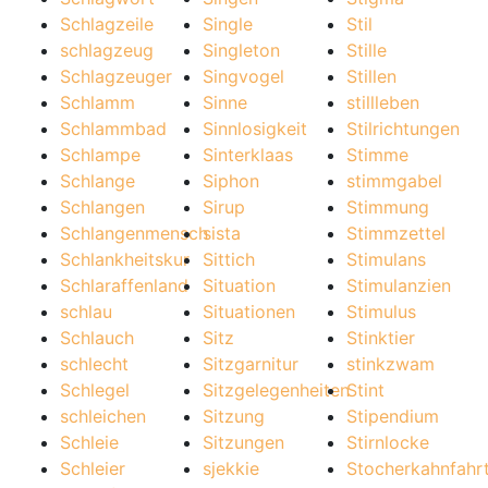
Schlagzeile
Single
Stil
schlagzeug
Singleton
Stille
Schlagzeuger
Singvogel
Stillen
Schlamm
Sinne
stillleben
Schlammbad
Sinnlosigkeit
Stilrichtungen
Schlampe
Sinterklaas
Stimme
Schlange
Siphon
stimmgabel
Schlangen
Sirup
Stimmung
Schlangenmensch
sista
Stimmzettel
Schlankheitskur
Sittich
Stimulans
Schlaraffenland
Situation
Stimulanzien
schlau
Situationen
Stimulus
Schlauch
Sitz
Stinktier
schlecht
Sitzgarnitur
stinkzwam
Schlegel
Sitzgelegenheiten
Stint
schleichen
Sitzung
Stipendium
Schleie
Sitzungen
Stirnlocke
Schleier
sjekkie
Stocherkahnfahr