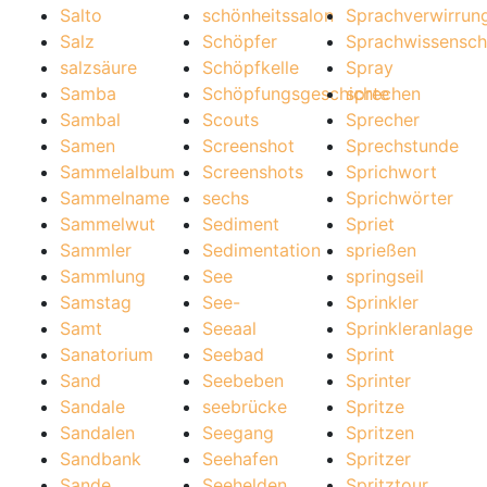
Salto
schönheitssalon
Sprachverwirrun
Salz
Schöpfer
Sprachwissensch
salzsäure
Schöpfkelle
Spray
Samba
Schöpfungsgeschichte
sprechen
Sambal
Scouts
Sprecher
Samen
Screenshot
Sprechstunde
Sammelalbum
Screenshots
Sprichwort
Sammelname
sechs
Sprichwörter
Sammelwut
Sediment
Spriet
Sammler
Sedimentation
sprießen
Sammlung
See
springseil
Samstag
See-
Sprinkler
Samt
Seeaal
Sprinkleranlage
Sanatorium
Seebad
Sprint
Sand
Seebeben
Sprinter
Sandale
seebrücke
Spritze
Sandalen
Seegang
Spritzen
Sandbank
Seehafen
Spritzer
Sande
Seehelden
Spritztour