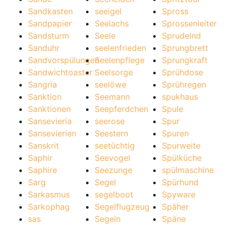
Sandkasten
seeigel
Spross
Sandpapier
Seelachs
Sprossenleiter
Sandsturm
Seele
Sprudelnd
Sanduhr
seelenfrieden
Sprungbrett
Sandvorspülungen
Seelenpflege
Sprungkraft
Sandwichtoaster
Seelsorge
Sprühdose
Sangria
seelöwe
Sprühregen
Sanktion
Seemann
spukhaus
Sanktionen
Seepferdchen
Spule
Sansevieria
seerose
Spur
Sansevierien
Seestern
Spuren
Sanskrit
seetüchtig
Spurweite
Saphir
Seevogel
Spülküche
Saphire
Seezunge
spülmaschine
Sarg
Segel
Spürhund
Sarkasmus
segelboot
Spyware
Sarkophag
Segelflugzeug
Späher
sas
Segeln
Späne