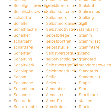
Schallgeschwindigkeit
selbstkontrolle
Stalaktit
Schallschutzwand
Selbstkostenpreis
Stalinismus
schalotte
Selbstmord
Stalking
Schalter
Selbstmordanschlag
Stall
Schaltfläche
Selbstmotivation
stamkaart
Schaltier
selbstpflege
Stamm
schaltjahr
selbstportrait
Stammgast
schalttafel
selbststudie
Stammtafel
Schalttag
Selbstversorgung
Stand
Schaltung
selbstverteidigung
Standard
Schaltwerk
Selbstwertgefühl
standardabweic
Schaluppe
Selektionsdruck
Standards
Scham
Selfie
Standpunkt
Schamane
Sellerie
Stapel
Schamhaar
Semaphor
Star
Schande
Semester
Startblock
Scharade
Semi-Pro
starten
Scharfrichter
Semikolon
Starter