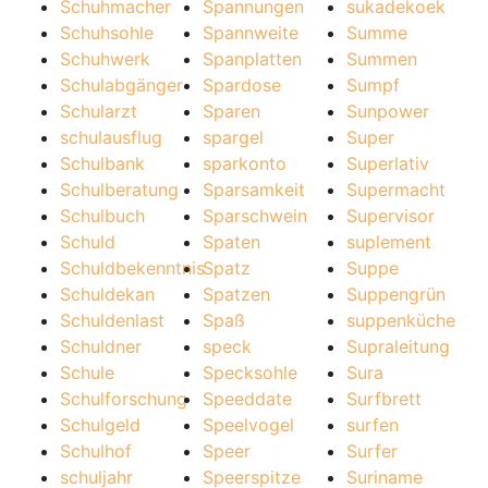
Schuhmacher
Spannungen
sukadekoek
Schuhsohle
Spannweite
Summe
Schuhwerk
Spanplatten
Summen
Schulabgänger
Spardose
Sumpf
Schularzt
Sparen
Sunpower
schulausflug
spargel
Super
Schulbank
sparkonto
Superlativ
Schulberatung
Sparsamkeit
Supermacht
Schulbuch
Sparschwein
Supervisor
Schuld
Spaten
suplement
Schuldbekenntnis
Spatz
Suppe
Schuldekan
Spatzen
Suppengrün
Schuldenlast
Spaß
suppenküche
Schuldner
speck
Supraleitung
Schule
Specksohle
Sura
Schulforschung
Speeddate
Surfbrett
Schulgeld
Speelvogel
surfen
Schulhof
Speer
Surfer
schuljahr
Speerspitze
Suriname