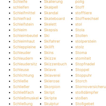
Schleife
Skalierung
polig
schleifen
Skalpell
Stoff
Schleifmittel
Skandal
stofftiere
Schleifrad
Skateboard
Stoffwechsel
Schleifstein
Skelett
stol
Schleim
Skepsis
Stola
Schleimbeutel
Ski
Stollen
Schleimhaut
Skifahrer
stolperstein
Schleppleine
Skilift
stolz
Schleuder
Skins
Stoma
Schleudern
Skizze
stomiteit
Schleudersitz
Skizzenbuch
Stopfnadel
Schleuse
Sklave
Stoppel
Schlichtung
Sklaverei
Stoppuhr
Schließe
Sklerose
Storch
Schließer
Skorpion
Stornoversicher
Schließfach
Skript
stoßdämpfer
Schließmuskel
Skripte
stoßen
Schließung
Skulptur
Stoßgebet