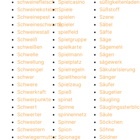
schweinefleisch
Spielcasino
süßigkeitenladen
Schweinekotelett
Spiele
Süßstoff
Schweinepest
spielen
Szene
Schweineschwarte
Spieler
Säbel
Schweinestall
spielfeld
Säfte
Schweiß
Spielgruppe
Säge
schweißen
spielkarte
Sägemehl
Schwelle
Spielmann
Sägen
Schwellung
Spielplatz
sägewerk
Schwengel
Spielregeln
Säkularisierung
schwer
Spieltheorie
Sänger
Schwere
Spielzeug
Säufer
Schwerkraft
Spieß
Säugetier
Schwerpunkte
spinat
Säugling
Schwert
Spinne
Säuglingssterblic
Schwerter
spinnennetz
Säule
Schwester
Spinner
Söckchen
Schwestern
Spion
Söhne
schwiegermutter
Spionage
Söldner