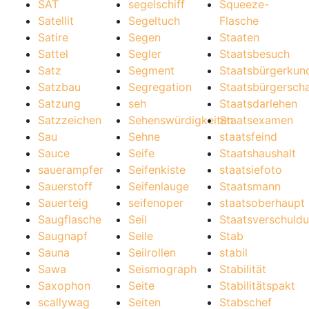
SAT
segelschiff
Squeeze-
Satellit
Segeltuch
Flasche
Satire
Segen
Staaten
Sattel
Segler
Staatsbesuch
Satz
Segment
Staatsbürgerkun
Satzbau
Segregation
Staatsbürgerscha
Satzung
seh
Staatsdarlehen
Satzzeichen
Sehenswürdigkeiten
Staatsexamen
Sau
Sehne
staatsfeind
Sauce
Seife
Staatshaushalt
sauerampfer
Seifenkiste
staatsiefoto
Sauerstoff
Seifenlauge
Staatsmann
Sauerteig
seifenoper
staatsoberhaupt
Saugflasche
Seil
Staatsverschuld
Saugnapf
Seile
Stab
Sauna
Seilrollen
stabil
Sawa
Seismograph
Stabilität
Saxophon
Seite
Stabilitätspakt
scallywag
Seiten
Stabschef