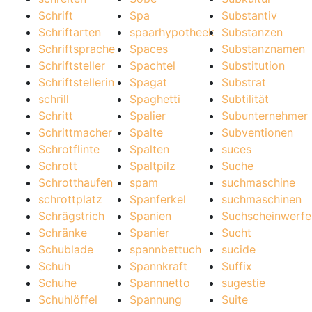
Schrift
Spa
Substantiv
Schriftarten
spaarhypotheek
Substanzen
Schriftsprache
Spaces
Substanznamen
Schriftsteller
Spachtel
Substitution
Schriftstellerin
Spagat
Substrat
schrill
Spaghetti
Subtilität
Schritt
Spalier
Subunternehmer
Schrittmacher
Spalte
Subventionen
Schrotflinte
Spalten
suces
Schrott
Spaltpilz
Suche
Schrotthaufen
spam
suchmaschine
schrottplatz
Spanferkel
suchmaschinen
Schrägstrich
Spanien
Suchscheinwerfe
Schränke
Spanier
Sucht
Schublade
spannbettuch
sucide
Schuh
Spannkraft
Suffix
Schuhe
Spannnetto
sugestie
Schuhlöffel
Spannung
Suite