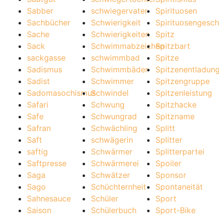
Sabber
schwiegervater
Spirituosen
Sachbücher
Schwierigkeit
Spirituosengesch
Sache
Schwierigkeiten
Spitz
Sack
Schwimmabzeichen
Spitzbart
sackgasse
schwimmbad
Spitze
Sadismus
Schwimmbäder
Spitzenentladun
Sadist
Schwimmer
Spitzengruppe
Sadomasochismus
Schwindel
Spitzenleistung
Safari
Schwung
Spitzhacke
Safe
Schwungrad
Spitzname
Safran
Schwächling
Splitt
Saft
schwägerin
Splitter
saftig
Schwärmer
Splitterpartei
Saftpresse
Schwärmerei
Spoiler
Saga
Schwätzer
Sponsor
Sago
Schüchternheit
Spontaneität
Sahnesauce
Schüler
Sport
Saison
Schülerbuch
Sport-Bike