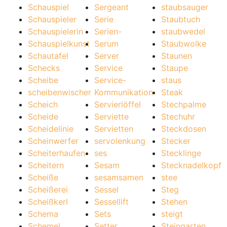
Schauspiel
Sergeant
staubsauger
Schauspieler
Serie
Staubtuch
Schauspielerin
Serien-
staubwedel
Schauspielkunst
Serum
Staubwolke
Schautafel
Server
Staunen
Schecks
Service
Staupe
Scheibe
Service-
staus
scheibenwischer
Kommunikation
Steak
Scheich
Servierlöffel
Stechpalme
Scheide
Serviette
Stechuhr
Scheidelinie
Servietten
Steckdosen
Scheinwerfer
servolenkung
Stecker
Scheiterhaufen
ses
Stecklinge
Scheitern
Sesam
Stecknadelkopf
Scheiße
sesamsamen
stee
Scheißerei
Sessel
Steg
Scheißkerl
Sessellift
Stehen
Schema
Sets
steigt
Schemel
Setter
Steingarten