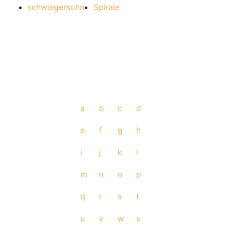
schwiegersohn
Spirale
a
b
c
d
e
f
g
h
i
j
k
l
m
n
o
p
q
r
s
t
u
v
w
x