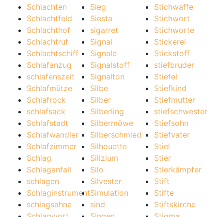
Schlachten
Sieg
Stichwaffe
Schlachtfeld
Siesta
Stichwort
Schlachthof
sigarret
Stichworte
Schlachtruf
Signal
Stickerei
Schlachtschiff
Signale
Stickstoff
Schlafanzug
Signalstoff
stiefbruder
schlafenszeit
Signalton
Stiefel
Schlafmütze
Silbe
Stiefkind
Schlafrock
Silber
Stiefmutter
schlafsack
Silberling
stiefschwester
Schlafstadt
Silbermöwe
Stiefsohn
Schlafwandler
Silberschmied
Stiefvater
Schlafzimmer
Silhouette
Stiel
Schlag
Silizium
Stier
Schlaganfall
Silo
Stierkämpfer
schlagen
Silvester
Stift
Schlaginstrument
Simulation
Stifte
schlagsahne
sind
Stiftskirche
Schlagwort
Singen
Stigma