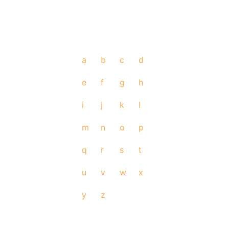
a
b
c
d
e
f
g
h
i
j
k
l
m
n
o
p
q
r
s
t
u
v
w
x
y
z