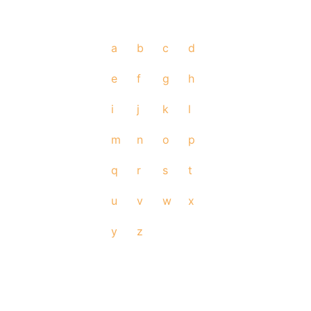
a
b
c
d
e
f
g
h
i
j
k
l
m
n
o
p
q
r
s
t
u
v
w
x
y
z