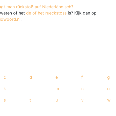
agt man rückstoß auf Niederländisch?
e weten of het
de of het rueckstoss
is? Kijk dan op
idwoord.nl
.
c
d
e
f
g
k
l
m
n
o
s
t
u
v
w