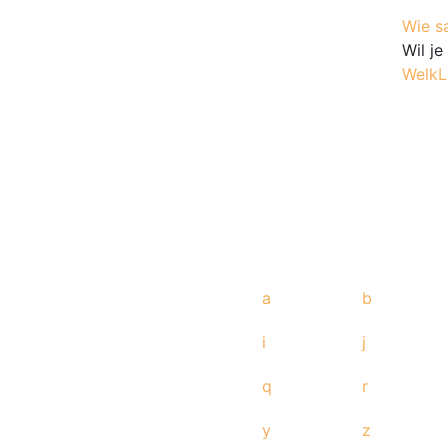
Wie s
Wil j
WelkL
a
b
i
j
q
r
y
z